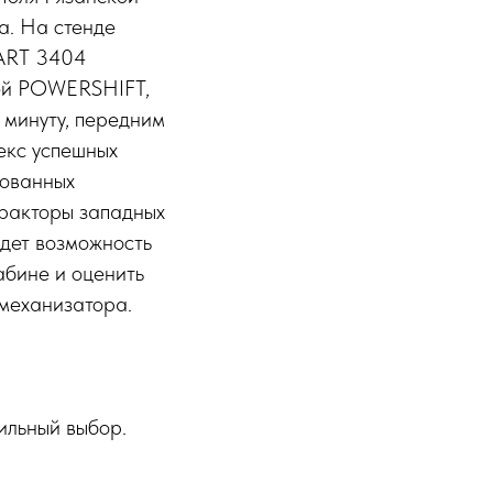
а. На стенде
ART 3404
ией POWERSHIFT,
 минуту, передним
екс успешных
бованных
тракторы западных
удет возможность
абине и оценить
 механизатора.
ильный выбор.